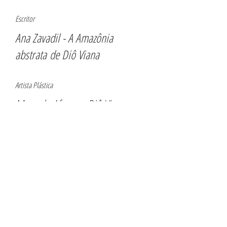
Escritor
Ana Zavadil - A Amazônia
abstrata de Diô Viana
Artista Plástica
Manoela Afonso - Diô Viana: um
artista em deslocamento
Artista Plástica
Voltar
Todos os Direitos Reservados.
© 2017 Produzido por SDA InfoTEC.