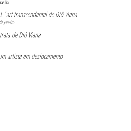
rasília
 L´art transcendantal de Diô Viana
de Janeiro
strata de Diô Viana
um artista em deslocamento