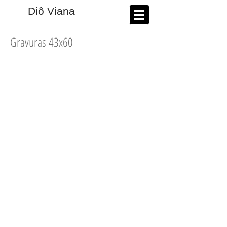
​Diô Viana
Gravuras 43x60