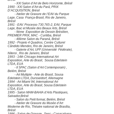
- XXI Salon d’Art de Belo Horizonte, Brésil
1990 - XXI Salon d’Art du Pará, PRIX
D’ACQUISITION, Brésil
- Atelier de Gravure de l’EAV du Parque
Lage, Casa França-Brasil, Rio de Janeiro,
Brésil
1991 - EAV. Processo
730.765-2
, EAV, Parque
Lage, Ibac et Musée des Beaux Arts, Brésil
- 9ème Exposition de Dessin Brésilien,
PREMIER PRIX, MAC - Curitiba, Brésil
- 48ème Salon du Paraná, Brésil
1992 - Projeto 4 Quadros, Centre Culturel
Cândido Mendes, Rio de Janeiro, Brésil
- Galerie d’Art, UFF (Université Fédérale),
Níteroi , Rio de Janeiro, Brésil
1993 - 14th Chicago International Art
Exposition, Arte do Brasil, Sousa Edelstein
LTDA, EUA
- II SPAC (Salon d’Art Contemporain) ,
Belém, Brésil
- Art Multiple - Arte do Brasil, Sousa
Edelstein LTDA, Dursseldorf, Allemagne
1994 - Art Miami 94, International Art
Exposition, Arte do Brasil, Sousa Edelstein
LTDA, EUA
1995 - Salon MAM-BAHIA d’Arts Plastiques,
Salvador,Brésil
- Salon du Petit format, Belém, Brésil
- Atelier de Gravure du Musée d’Art
Moderne de Rio, Théatre national de Brasília,
Brésil
1996 - Salon de Gravure , Sesc - Copacabana ,