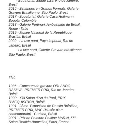
- Equatorial, Studio DZ9, Rio de Janeiro,
Brésil
2015 - Estampes en Grands Formats, Galerie
Gravure Brasilienne, São Paulo, Brésil
2017 - Equatorial, Galerie Casa Hoffmann,
Bogotá, Colombie
2018 - Galerie Portinari, Ambassade du Brésil,
Rome - Italie
2019 - Musée National de la Republique,
Brasilia, Brésil
2022 - La rive nord, Paço Imperial, Rio de
Janeiro, Brésil
- La rive nord, Galerie Gravure brasilienne,
São Paulo, Brésil
Prix
1986 - Concours de gravure ORLANDO
DASILVA -PREMIER PRIX, Rio de Janeiro,
Brésil
1990 - XXI Salon d’Art du Pará, PRIX
D’ACQUISITION, Brésil
1991 - 9ème Exposition de Dessin Brésilien,
PREMIER PRIX, MAC (Musée d'art
contemporain) - Curitiba, Brésil
2001 - Prix de Peinture Phillipe MARIN, 55º
Salon Realiés Nouvelles, Paris, France