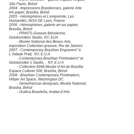
São Paulo, Brésil
2004 - Impressions Brasilienses, galerie Arte
em papel, Brasília, Brésil
2005 - Hémisphères et L’empreinte, Les
Humanités, INSA DE Lyon, France
2006 - Hémisphères, galerie art sur papier,
Brasília, Brésil
- PRINTS-Gravure Brésilenne,
Goloborotkòs Studio, NY, EUA
- Musée National des Beaux Arts,
exposition Collection-gravure, Rio de Janeiro
2007 - Contemporary Brazilian Engravers" á
L`Intitute Pratt, NY, E.U.A
- Contemporary Brazilian Printmakers" at
Goloborotko´s Studio, , NY, E.U.A
- Collection MAB-Musée d’Art de Brasília.
Espace Culturel 508, Brasília, Brésil
2008 - Brazilian Contemporary Printmakers,
Hillyer Art Space, Washington DC
- Semelhancas desiguais, Musée National,
Brasilia, Brésil
- Grafica Brasileña, Institut d’Arts
Gráphiques d’Oaxaca-IAGO, Mexique
- Graveurs Brésiliens Contemporains,
Fondation SEBASTIEN, Mexique
- Gravura no Pará-collection, Casa das
Onze Janelas, Belém, Brésil
- Graveurs Brésiliens Contemporains,
Musée d’Art de Ciudad Juarez, Mexique
- Hemisfphères, Pinacothéque Barao de
Sto Angelo – IA UFRGS, Porto Alegre, Brésil
2009 - Paisagens..Lugares.., Galerie