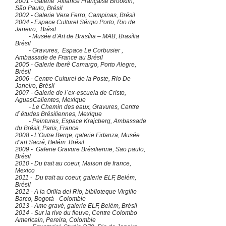
2001 - Galerie Alliance Française Brooklin,
São Paulo, Brésil
2002 - Galerie Vera Ferro, Campinas, Brésil
2004 - Espace Culturel Sérgio Porto, Rio de
Janeiro, Brésil
- Musée d’Art de Brasília – MAB, Brasília
Brésil
- Gravures, Espace Le Corbusier ,
Ambassade de France au Brésil
2005 - Galerie Iberê Camargo, Porto Alegre,
Brésil
2006 - Centre Culturel de la Poste, Rio De
Janeiro, Brésil
2007 - Galerie de l`ex-escuela de Cristo,
AguasCalientes, Mexique
- Le Chemin des eaux, Gravures, Centre
d`études Brésiliennes, Mexique
- Peintures, Espace Krajcberg, Ambassade
du Brésil, Paris, France
2008 - L’Outre Berge, galerie Fidanza, Musée
d’art Sacré, Belém Brésil
2009 - Galerie Gravure Brésilienne, Sao paulo,
Brésil
2010 - Du trait au coeur, Maison de france,
Mexico
2011 - Du trait au coeur, galerie ELF, Belém,
Brésil
2012 - A la Orilla del Río, biblioteque Virgilio
Barco, Bogotá - Colombie
2013 - Ame gravé, galerie ELF, Belém, Brésil
2014 - Sur la rive du fleuve, Centre Colombo
Americain, Pereira, Colombie