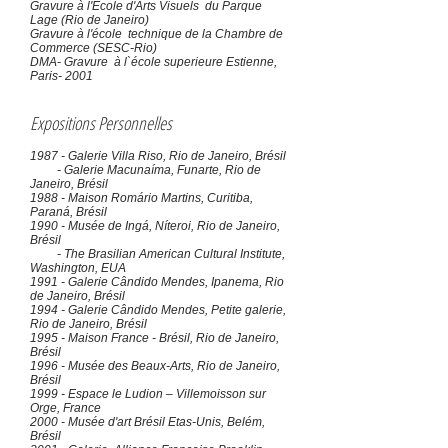
Gravure à l'Ecole d'Arts Visuels du Parque
Lage (Rio de Janeiro)
Gravure à l'école technique de la Chambre de
Commerce (SESC-Rio)
DMA- Gravure à
l`
école superieure Estienne,
Paris- 2001
Expositions Personnelles
1987 - Galerie Villa Riso, Rio de Janeiro, Brésil
- Galerie Macunaíma, Funarte, Rio de
Janeiro, Brésil
1988 - Maison Romário Martins, Curitiba,
Paraná, Brésil
1990 - Musée de Ingá, Níteroi, Rio de Janeiro,
Brésil
- The Brasilian American Cultural Institute,
Washington, EUA
1991 - Galerie Cândido Mendes, Ipanema, Rio
de Janeiro, Brésil
1994 - Galerie Cândido Mendes, Petite galerie,
Rio de Janeiro, Brésil
1995 - Maison France - Brésil, Rio de Janeiro,
Brésil
1996 - Musée des Beaux-Arts, Rio de Janeiro,
Brésil
1999 - Espace le Ludion – Villemoisson sur
Orge, France
2000 - Musée d'art Brésil Etas-Unis, Belém,
Brésil