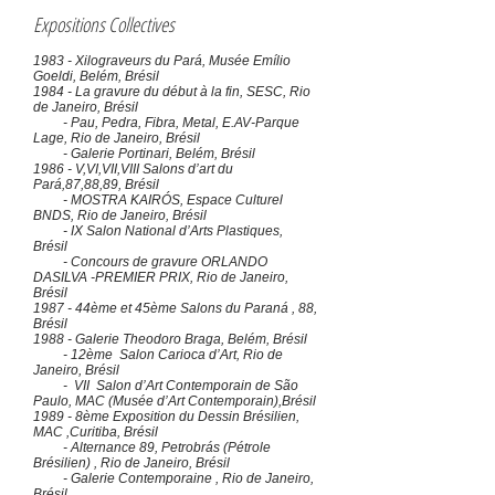
Expositions Collectives
1983 - Xilograveurs du Pará, Musée Emílio
Goeldi, Belém, Brésil
1984 - La gravure du début à la fin, SESC, Rio
de Janeiro, Brésil
- Pau, Pedra, Fibra, Metal, E.AV-Parque
Lage, Rio de Janeiro, Brésil
- Galerie Portinari, Belém, Brésil
1986 - V,VI,VII,VIII Salons d’art du
Pará,87,88,89, Brésil
- MOSTRA KAIRÓS, Espace Culturel
BNDS, Rio de Janeiro, Brésil
- IX Salon National d’Arts Plastiques,
Brésil
- Concours de gravure ORLANDO
DASILVA -PREMIER PRIX, Rio de Janeiro,
Brésil
1987 - 44ème et 45ème Salons du Paraná , 88,
Brésil
1988 - Galerie Theodoro Braga, Belém, Brésil
- 12ème Salon Carioca d’Art, Rio de
Janeiro, Brésil
- VII Salon d’Art Contemporain de São
Paulo, MAC (Musée d’Art Contemporain),Brésil
1989 - 8ème Exposition du Dessin Brésilien,
MAC ,Curitiba, Brésil
- Alternance 89, Petrobrás (Pétrole
Brésilien) , Rio de Janeiro, Brésil
- Galerie Contemporaine , Rio de Janeiro,
Brésil