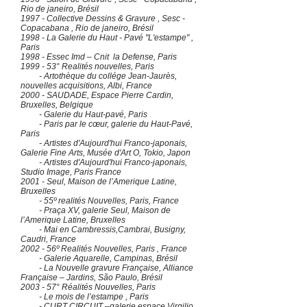
Rio de janeiro, Brésil
1997 - Collective Dessins & Gravure , Sesc -
Copacabana , Rio de janeiro, Brésil
1998 - La Galerie du Haut - Pavé "L'estampe" ,
Paris
1998 - Essec Imd – Cnit la Defense, Paris
1999 - 53° Realités nouvelles, Paris
- Artothèque du collége Jean-Jaurès,
nouvelles acquisitions, Albi, France
2000 - SAUDADE, Espace Pierre Cardin,
Bruxelles, Belgique
- Galerie du Haut-pavé, Paris
- Paris par le cœur, galerie du Haut-Pavé,
Paris
- Artistes d'Aujourd'hui Franco-japonais,
Galerie Fine Arts, Musée d'Art O, Tokio, Japon
- Artistes d'Aujourd'hui Franco-japonais,
Studio Image, Paris France
2001 - Seul, Maison de l’Amerique Latine,
Bruxelles
- 55º realités Nouvelles, Paris, France
- Praça XV, galerie Seul, Maison de
l’Amerique Latine, Bruxelles
- Mai en Cambressis,Cambrai, Busigny,
Caudri, France
2002 - 56º Realités Nouvelles, Paris , France
- Galerie Aquarelle, Campinas, Brésil
- La Nouvelle gravure Française, Alliance
Française – Jardins, São Paulo, Brésil
2003 - 57° Réalités Nouvelles, Paris
- Le mois de l’estampe , Paris
- CURT CIRCUIT –galerie espace Virgilio,