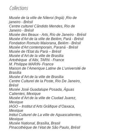
Collections
Musée de la ville de Níteroi (Ingá) ,Rio de
janeiro - Brésil
Centre culturel Cândido Mendes, Rio de
Janeiro - Brésil
Musée des Beaux - Arts, Rio de Janeiro - Brésil
Musée d'Art de la ville de Belém, Pará - Brésil
Fondation Romulo Maiorana, Belém - Brésil
Musée d'Art contemporain, Paraná - Brésil
Musée de l'Etat du Pará – Brésil
Musée d’Art de la ville de Brasília
Artothèque d’Albi, TARN - France
M. Philippe MARIN- France
Maison de l’Amerique Latine de L’université de
Brasília
Musée d’Art de la ville de Brasília
Centre Culturel de la Poste, Rio De Janeiro,
Brésil
Musée José Guadalupe Posada, Águas
Calientes, Mexique
Musée d’Art de la ville de Ciudad Juarez,
Mexique
IAGO – Institut d’Arts Gráfique d’Oaxaca,
Mexique
Intitut Culturel de La ville de Aguascalientes,
Mexique
Musée National, Brasília, Brasil
Pinacothéque de l’état de São Paulo, Brésil